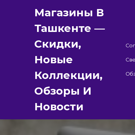
Перейти
Магазины В
к
содержимому
Ташкенте —
Скидки,
Con
Новые
Све
Коллекции,
Об
Обзоры И
Новости