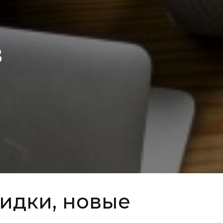
В
идки, новые