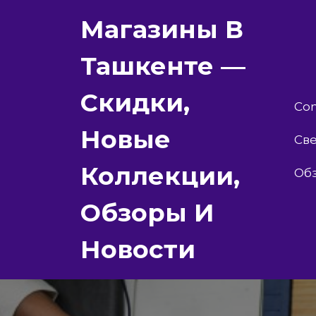
Перейти
Магазины В
к
содержимому
Ташкенте —
Скидки,
Con
Новые
Све
Коллекции,
Об
Обзоры И
Новости