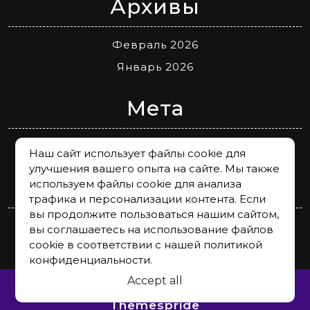
Архивы
Февраль 2026
Январь 2026
Мета
Войти
Наш сайт использует файлы cookie для
улучшения вашего опыта на сайте. Мы также
Рубрики
используем файлы cookie для анализа
трафика и персонализации контента. Если
вы продолжите пользоваться нашим сайтом,
Магазины в Ташкенте — скидки, новые
вы соглашаетесь на использование файлов
коллекции, обзоры и новости
cookie в соответствии с нашей политикой
конфиденциальности.
Accept all
HR Services WordPress Theme
By
Themespride